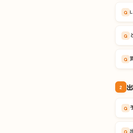
Q
Q
Q
2
Q
Q