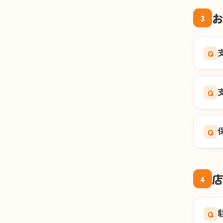
3
Q
Q
Q
4
Q