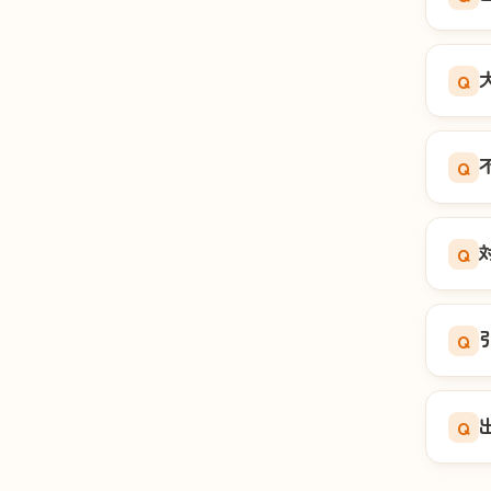
Q
Q
Q
Q
Q