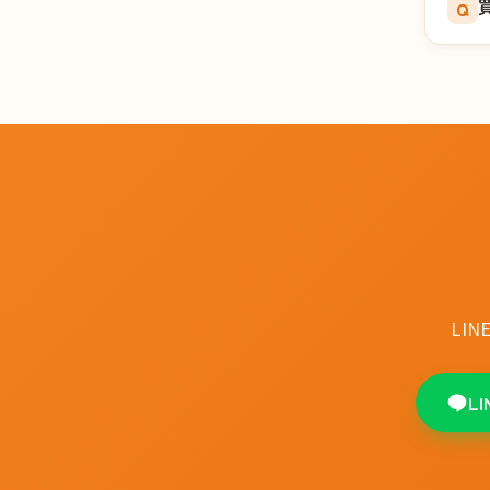
Q
LI
L