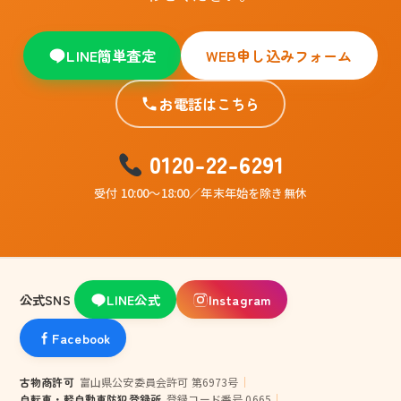
LINE簡単査定
WEB申し込みフォーム
お電話はこちら
0120-22-6291
受付 10:00〜18:00／年末年始を除き無休
公式SNS
LINE公式
Instagram
Facebook
古物商許可
富山県公安委員会許可 第6973号
｜
自転車・軽自動車防犯登録所
登録コード番号 0665
｜