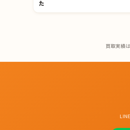
た
投稿のページ送り
買取実績
LI