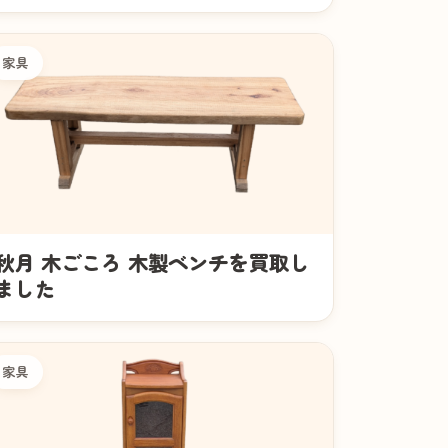
家具
秋月 木ごころ 木製ベンチを買取し
ました
家具