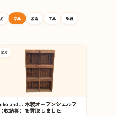
品
家具
家電
工具
楽器
家具
niko and… 木製オープンシェルフ
（収納棚）を買取しました