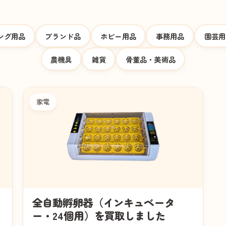
ング用品
ブランド品
ホビー用品
事務用品
園芸用
農機具
雑貨
骨董品・美術品
家電
全自動孵卵器（インキュベータ
ー・24個用）を買取しました