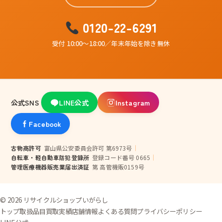
0120-22-6291
受付 10:00〜18:00／年末年始を除き無休
公式SNS
LINE公式
Instagram
Facebook
古物商許可
富山県公安委員会許可 第6973号
｜
自転車・軽自動車防犯登録所
登録コード番号 0665
｜
管理医療機器販売業届出済証
第 高管機販0159号
© 2026 リサイクルショップいがらし
トップ
取扱品目
買取実績
店舗情報
よくある質問
プライバシーポリシー