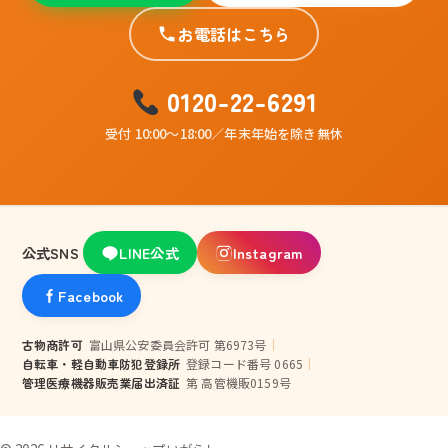
お電話はこちら
0120-22-6291
受付 10:00〜18:00／年末年始を除き無休
公式SNS
LINE公式
Instagram
Facebook
古物商許可
富山県公安委員会許可 第6973号
｜
自転車・軽自動車防犯登録所
登録コード番号 0665
｜
管理医療機器販売業届出済証
第 高管機販0159号