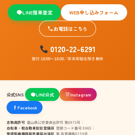
LINE簡単査定
WEB申し込みフォーム
お電話はこちら
0120-22-6291
受付 10:00〜18:00／年末年始を除き無休
公式SNS
LINE公式
Instagram
Facebook
古物商許可
富山県公安委員会許可 第6973号
｜
自転車・軽自動車防犯登録所
登録コード番号 0665
｜
管理医療機器販売業届出済証
第 高管機販0159号