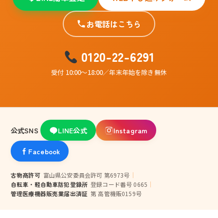
お電話はこちら
0120-22-6291
受付 10:00〜18:00／年末年始を除き無休
公式SNS
LINE公式
Instagram
Facebook
古物商許可
富山県公安委員会許可 第6973号
｜
自転車・軽自動車防犯登録所
登録コード番号 0665
｜
管理医療機器販売業届出済証
第 高管機販0159号